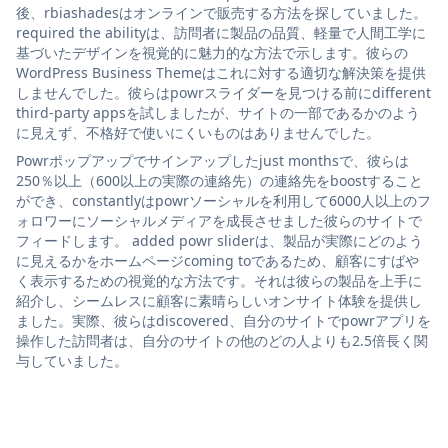
後、rbiashadesはオンラインで販売する方法を探していました。
required the abilityは、訪問者に製品の品質、軽量で人間工学に
基づいたデザインを視覚的に魅力的な方法で示します。彼らの
WordPress Business Themeはこれに対する適切な解決策を提供
しませんでした。彼らはpowrスライダーを見つける前にdifferent
third-party appsを試しましたが、サイトの一部であるかのよう
に見えず、不格好で使いにくいものはありませんでした。
Powrポップアップでサインアップしたjust monthsで、彼らは
250％以上（600以上の実際の連絡先）の連絡先をboostすること
ができ、constantlyはpowrソーシャルを利用して6000人以上のフ
ォロワーにソーシャルメディアを成長させました彼らのサイトで
フィードします。 added powr sliderは、製品が実際にどのよう
に見えるかをホームページcoming toであるため、顧客にすばや
く表示するための視覚的な方法です。それは彼らの製品を上手に
紹介し、シームレスに顧客に素晴らしいオンサイト体験を提供し
ました。実際、彼らはdiscovered、自分のサイトでpowrアプリを
操作した訪問者は、自分のサイトの他のどの人よりも2.5倍長く関
与していました。