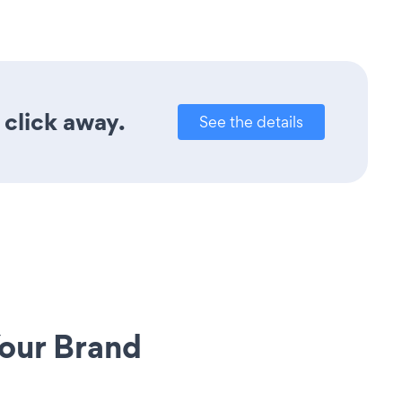
 click away.
See the details
our Brand