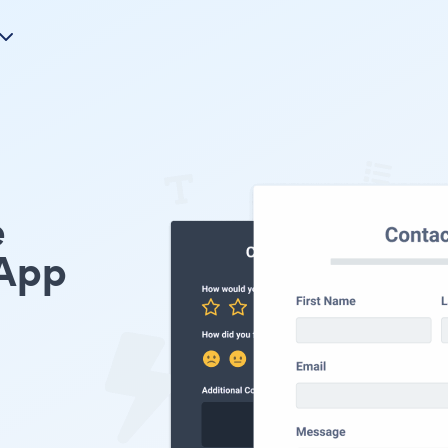
e
App