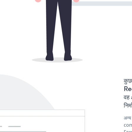
कुछ
Req
वह
निर
अन्
comp
Form