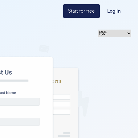
Start for free
Log In