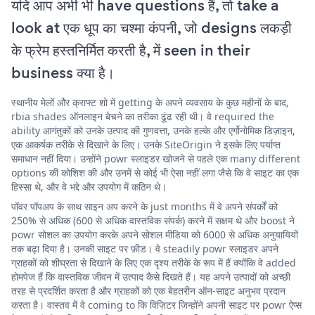
यदि आप अभी भी have questions हैं, तो take a
look at एक धूप का चश्मा कंपनी, जो designs लकड़ी
के फ्रेम हस्तनिर्मित करती है, में seen in their
business क्या है।
स्थानीय मेलों और क्राफ्ट शो में getting के अपने व्यवसाय के कुछ महीनों के बाद,
rbia shades ऑनलाइन बेचने का तरीका ढूंढ रही थी। वे required the
ability आगंतुकों को उनके उत्पाद की गुणवत्ता, उनके हल्के और एर्गोनोमिक डिज़ाइन,
एक आकर्षक तरीके से दिखाने के लिए। उनके SiteOrigin ने इसके लिए पर्याप्त
समाधान नहीं दिया। उन्होंने powr स्लाइडर खोजने से पहले एक many different
options की कोशिश की और उनमें से कोई भी ऐसा नहीं लगा जैसे कि वे साइट का एक
हिस्सा थे, और वे भद्दे और उपयोग में कठिन थे।
पॉवर पॉपअप के साथ साइन अप करने के just months में वे अपने संपर्कों को
250% से अधिक (600 से अधिक वास्तविक संपर्क) करने में सक्षम थे और boost ने
powr सोशल का उपयोग करके अपने सोशल मीडिया को 6000 से अधिक अनुयायियों
तक बढ़ा दिया है। उनकी साइट पर फ़ीड। वे steadily powr स्लाइडर अपने
ग्राहकों को शीघ्रता से दिखाने के लिए एक दृश्य तरीके के रूप में हैं क्योंकि वे added
होमपेज हैं कि वास्तविक जीवन में उत्पाद कैसे दिखते हैं। यह अपने उत्पादों को अच्छी
तरह से प्रदर्शित करता है और ग्राहकों को एक बेहतरीन ऑन-साइट अनुभव प्रदान
करता है। वास्तव में वे coming to कि विज़िटर जिन्होंने अपनी साइट पर powr ऐप्स