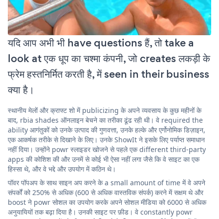
यदि आप अभी भी have questions हैं, तो take a
look at एक धूप का चश्मा कंपनी, जो creates लकड़ी के
फ्रेम हस्तनिर्मित करती है, में seen in their business
क्या है।
स्थानीय मेलों और क्राफ्ट शो में publicizing के अपने व्यवसाय के कुछ महीनों के
बाद, rbia shades ऑनलाइन बेचने का तरीका ढूंढ रही थी। वे required the
ability आगंतुकों को उनके उत्पाद की गुणवत्ता, उनके हल्के और एर्गोनोमिक डिज़ाइन,
एक आकर्षक तरीके से दिखाने के लिए। उनके ShowIt ने इसके लिए पर्याप्त समाधान
नहीं दिया। उन्होंने powr स्लाइडर खोजने से पहले एक different third-party
apps की कोशिश की और उनमें से कोई भी ऐसा नहीं लगा जैसे कि वे साइट का एक
हिस्सा थे, और वे भद्दे और उपयोग में कठिन थे।
पॉवर पॉपअप के साथ साइन अप करने के a small amount of time में वे अपने
संपर्कों को 250% से अधिक (600 से अधिक वास्तविक संपर्क) करने में सक्षम थे और
boost ने powr सोशल का उपयोग करके अपने सोशल मीडिया को 6000 से अधिक
अनुयायियों तक बढ़ा दिया है। उनकी साइट पर फ़ीड। वे constantly powr