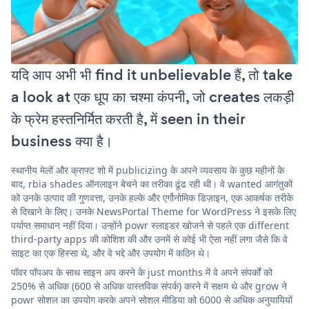
यदि आप अभी भी find it unbelievable हैं, तो take
a look at एक धूप का चश्मा कंपनी, जो creates लकड़ी
के फ्रेम हस्तनिर्मित करती है, में seen in their
business क्या है।
स्थानीय मेलों और क्राफ्ट शो में publicizing के अपने व्यवसाय के कुछ महीनों के
बाद, rbia shades ऑनलाइन बेचने का तरीका ढूंढ रही थी। वे wanted आगंतुकों
को उनके उत्पाद की गुणवत्ता, उनके हल्के और एर्गोनोमिक डिज़ाइन, एक आकर्षक तरीके
से दिखाने के लिए। उनके NewsPortal Theme for WordPress ने इसके लिए
पर्याप्त समाधान नहीं दिया। उन्होंने powr स्लाइडर खोजने से पहले एक different
third-party apps की कोशिश की और उनमें से कोई भी ऐसा नहीं लगा जैसे कि वे
साइट का एक हिस्सा थे, और वे भद्दे और उपयोग में कठिन थे।
पॉवर पॉपअप के साथ साइन अप करने के just months में वे अपने संपर्कों को
250% से अधिक (600 से अधिक वास्तविक संपर्क) करने में सक्षम थे और grow ने
powr सोशल का उपयोग करके अपने सोशल मीडिया को 6000 से अधिक अनुयायियों