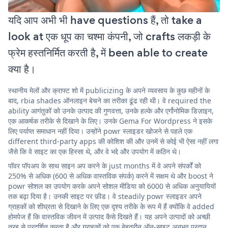
यदि आप अभी भी have questions हैं, तो take a
look at एक धूप का चश्मा कंपनी, जो crafts लकड़ी के
फ्रेम हस्तनिर्मित करती है, में been able to create
क्या है।
स्थानीय मेलों और क्राफ्ट शो में publicizing के अपने व्यवसाय के कुछ महीनों के
बाद, rbia shades ऑनलाइन बेचने का तरीका ढूंढ रही थी। वे required the
ability आगंतुकों को उनके उत्पाद की गुणवत्ता, उनके हल्के और एर्गोनोमिक डिज़ाइन,
एक आकर्षक तरीके से दिखाने के लिए। उनके Gema For Wordpress ने इसके
लिए पर्याप्त समाधान नहीं दिया। उन्होंने powr स्लाइडर खोजने से पहले एक
different third-party apps की कोशिश की और उनमें से कोई भी ऐसा नहीं लगा
जैसे कि वे साइट का एक हिस्सा थे, और वे भद्दे और उपयोग में कठिन थे।
पॉवर पॉपअप के साथ साइन अप करने के just months में वे अपने संपर्कों को
250% से अधिक (600 से अधिक वास्तविक संपर्क) करने में सक्षम थे और boost ने
powr सोशल का उपयोग करके अपने सोशल मीडिया को 6000 से अधिक अनुयायियों
तक बढ़ा दिया है। उनकी साइट पर फ़ीड। वे steadily powr स्लाइडर अपने
ग्राहकों को शीघ्रता से दिखाने के लिए एक दृश्य तरीके के रूप में हैं क्योंकि वे added
होमपेज हैं कि वास्तविक जीवन में उत्पाद कैसे दिखते हैं। यह अपने उत्पादों को अच्छी
तरह से प्रदर्शित करता है और ग्राहकों को एक बेहतरीन ऑन-साइट अनुभव प्रदान