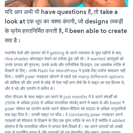
यदि आप अभी भी have questions हैं, तो take a
look at एक धूप का चश्मा कंपनी, जो designs लकड़ी
के फ्रेम हस्तनिर्मित करती है, में been able to create
क्या है।
स्थानीय मेलों और क्राफ्ट शो में getting के अपने व्यवसाय के कुछ महीनों के बाद,
rbia shades ऑनलाइन बेचने का तरीका ढूंढ रही थी। वे wanted आगंतुकों को
उनके उत्पाद की गुणवत्ता, उनके हल्के और एर्गोनोमिक डिज़ाइन, एक आकर्षक तरीके से
दिखाने के लिए। उनके Flash for WordPress ने इसके लिए पर्याप्त समाधान नहीं
दिया। उन्होंने powr स्लाइडर खोजने से पहले एक many different options
की कोशिश की और उनमें से कोई भी ऐसा नहीं लगा जैसे कि वे साइट का एक हिस्सा थे,
और वे भद्दे और उपयोग में कठिन थे।
पॉवर पॉपअप के साथ साइन अप करने के just months में वे अपने संपर्कों को
250% से अधिक (600 से अधिक वास्तविक संपर्क) करने में सक्षम थे और boost ने
powr सोशल का उपयोग करके अपने सोशल मीडिया को 6000 से अधिक अनुयायियों
तक बढ़ा दिया है। उनकी साइट पर फ़ीड। वे constantly powr स्लाइडर अपने
ग्राहकों को शीघ्रता से दिखाने के लिए एक दृश्य तरीके के रूप में हैं क्योंकि वे added
होमपेज हैं कि वास्तविक जीवन में उत्पाद कैसे दिखते हैं। यह अपने उत्पादों को अच्छी
तरह से प्रदर्शित करता है और ग्राहकों को एक बेहतरीन ऑन-साइट अनुभव प्रदान