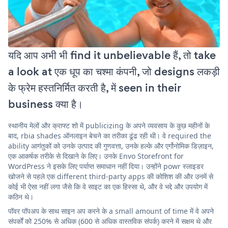
यदि आप अभी भी find it unbelievable हैं, तो take
a look at एक धूप का चश्मा कंपनी, जो designs लकड़ी
के फ्रेम हस्तनिर्मित करती है, में seen in their
business क्या है।
स्थानीय मेलों और क्राफ्ट शो में publicizing के अपने व्यवसाय के कुछ महीनों के
बाद, rbia shades ऑनलाइन बेचने का तरीका ढूंढ रही थी। वे required the
ability आगंतुकों को उनके उत्पाद की गुणवत्ता, उनके हल्के और एर्गोनोमिक डिज़ाइन,
एक आकर्षक तरीके से दिखाने के लिए। उनके Envo Storefront for
WordPress ने इसके लिए पर्याप्त समाधान नहीं दिया। उन्होंने powr स्लाइडर
खोजने से पहले एक different third-party apps की कोशिश की और उनमें से
कोई भी ऐसा नहीं लगा जैसे कि वे साइट का एक हिस्सा थे, और वे भद्दे और उपयोग में
कठिन थे।
पॉवर पॉपअप के साथ साइन अप करने के a small amount of time में वे अपने
संपर्कों को 250% से अधिक (600 से अधिक वास्तविक संपर्क) करने में सक्षम थे और