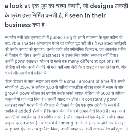
a look at एक धूप का चश्मा कंपनी, जो designs लकड़ी
के फ्रेम हस्तनिर्मित करती है, में seen in their
business क्या है।
स्थानीय मेलों और क्राफ्ट शो में publicizing के अपने व्यवसाय के कुछ महीनों के
बाद, rbia shades ऑनलाइन बेचने का तरीका ढूंढ रही थी। वे wanted आगंतुकों
को उनके उत्पाद की गुणवत्ता, उनके हल्के और एर्गोनोमिक डिज़ाइन, एक आकर्षक तरीके
से दिखाने के लिए। उनके Blastness ने इसके लिए पर्याप्त समाधान नहीं दिया।
उन्होंने powr स्लाइडर खोजने से पहले एक many different options की
कोशिश की और उनमें से कोई भी ऐसा नहीं लगा जैसे कि वे साइट का एक हिस्सा थे, और
वे भद्दे और उपयोग में कठिन थे।
पॉवर पॉपअप के साथ साइन अप करने के a small amount of time में वे अपने
संपर्कों को 250% से अधिक (600 से अधिक वास्तविक संपर्क) करने में सक्षम थे और
grow ने powr सोशल का उपयोग करके अपने सोशल मीडिया को 6000 से अधिक
अनुयायियों तक बढ़ा दिया है। उनकी साइट पर फ़ीड। वे constantly powr
स्लाइडर अपने ग्राहकों को शीघ्रता से दिखाने के लिए एक दृश्य तरीके के रूप में हैं
क्योंकि वे added होमपेज हैं कि वास्तविक जीवन में उत्पाद कैसे दिखते हैं। यह अपने
उत्पादों को अच्छी तरह से प्रदर्शित करता है और ग्राहकों को एक बेहतरीन ऑन-साइट
अनुभव प्रदान करता है। वास्तव में वे coming to कि विज़िटर जिन्होंने अपनी साइट
पर powr ऐप्स के साथ इंटरैक्ट किया, उनकी साइट पर किसी अन्य व्यक्ति की तुलना में