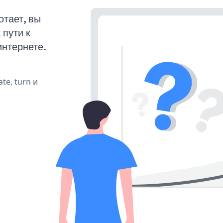
тает, вы
пути к
интернете.
te, turn и