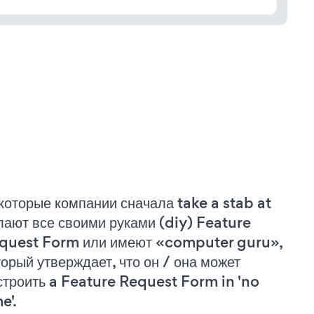
которые компании сначала take a stab at
лают все своими руками (diy) Feature
quest Form или имеют «computer guru»,
торый утверждает, что он / она может
строить a Feature Request Form in 'no
e'.