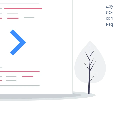
Дру
исх
com
Req