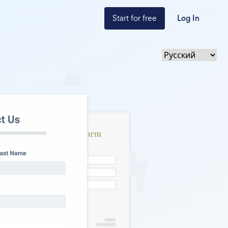
Start for free
Log In