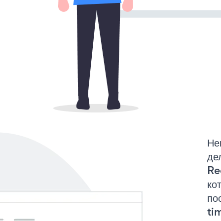
Не
де
Re
ко
по
tim