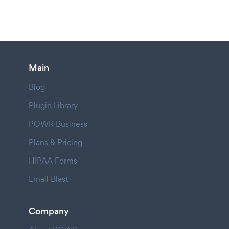
Main
Blog
Plugin Library
POWR Business
Plans & Pricing
HIPAA Forms
Email Blast
Company