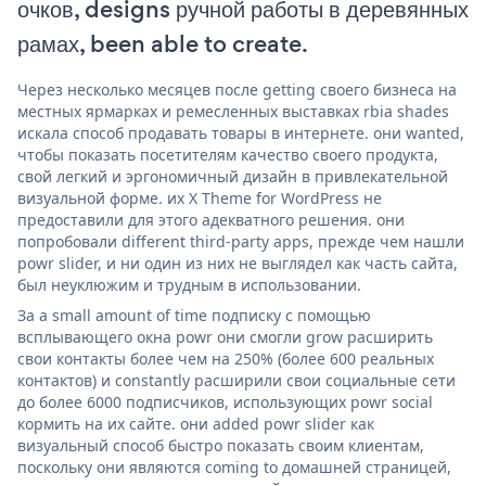
очков, designs ручной работы в деревянных
рамах, been able to create.
Через несколько месяцев после getting своего бизнеса на
местных ярмарках и ремесленных выставках rbia shades
искала способ продавать товары в интернете. они wanted,
чтобы показать посетителям качество своего продукта,
свой легкий и эргономичный дизайн в привлекательной
визуальной форме. их X Theme for WordPress не
предоставили для этого адекватного решения. они
попробовали different third-party apps, прежде чем нашли
powr slider, и ни один из них не выглядел как часть сайта,
был неуклюжим и трудным в использовании.
За a small amount of time подписку с помощью
всплывающего окна powr они смогли grow расширить
свои контакты более чем на 250% (более 600 реальных
контактов) и constantly расширили свои социальные сети
до более 6000 подписчиков, использующих powr social
кормить на их сайте. они added powr slider как
визуальный способ быстро показать своим клиентам,
поскольку они являются coming to домашней страницей,