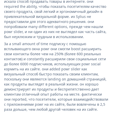
искала способ продавать товары в интернете. они
required the ability, чтобы показать посетителям качество
своего продукта, свой легкий и эргономичный дизайн в
привлекательной визуальной форме. их Sylius не
предоставили для этого адекватного решения. они
попробовали many different options, прежде чем нашли
powr slider, и ни один из них не выглядел как часть сайта,
был неуклюжим и трудным в использовании.
За a small amount of time подписку с помощью
всплывающего окна powr они смогли boost расширить
свои контакты более чем на 250% (более 600 реальных
контактов) и constantly расширили свои социальные сети
до более 6000 подписчиков, использующих powr social
кормить на их сайте. они added powr slider как
визуальный способ быстро показать своим клиентам,
поскольку они являются landing on домашней страницей,
как продукты выглядят в реальной жизни. он хорошо
демонстрирует их продукты и беспрепятственно дает
клиентам отличный опыт работы на месте. фактически
они reported, что посетители, которые взаимодействовали
с приложениями powr на их сайте, были вовлечены в 2,5
раза дольше, чем любой другой человек на их сайте.