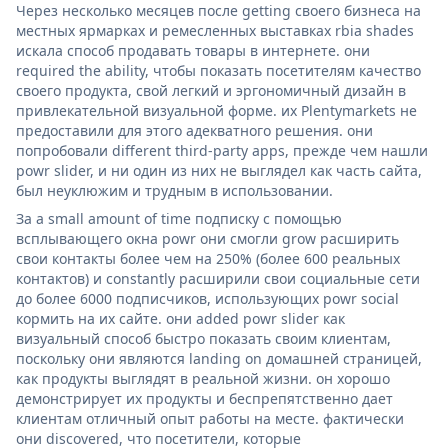
Через несколько месяцев после getting своего бизнеса на
местных ярмарках и ремесленных выставках rbia shades
искала способ продавать товары в интернете. они
required the ability, чтобы показать посетителям качество
своего продукта, свой легкий и эргономичный дизайн в
привлекательной визуальной форме. их Plentymarkets не
предоставили для этого адекватного решения. они
попробовали different third-party apps, прежде чем нашли
powr slider, и ни один из них не выглядел как часть сайта,
был неуклюжим и трудным в использовании.
За a small amount of time подписку с помощью
всплывающего окна powr они смогли grow расширить
свои контакты более чем на 250% (более 600 реальных
контактов) и constantly расширили свои социальные сети
до более 6000 подписчиков, использующих powr social
кормить на их сайте. они added powr slider как
визуальный способ быстро показать своим клиентам,
поскольку они являются landing on домашней страницей,
как продукты выглядят в реальной жизни. он хорошо
демонстрирует их продукты и беспрепятственно дает
клиентам отличный опыт работы на месте. фактически
они discovered, что посетители, которые