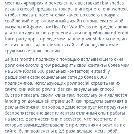
местных ярмарках и ремесленных выставках rbia shades
искала способ продавать товары в интернете. они wanted,
чтобы показать посетителям качество своего продукта,
свой легкий и эргономичный дизайн в привлекательной
визуальной форме. их Hive For WordPress не предоставили
для этого адекватного решения. они попробовали different
third-party apps, прежде чем нашли powr slider, и ни один
из них не выглядел как часть сайта, был неуклюжим и
трудным в использовании.
За just months подписку с помощью всплывающего окна
powr они смогли grow расширить свои контакты более чем
на 250% (более 600 реальных контактов) и steadily
расширили свои социальные сети до более 6000
подписчиков, использующих powr social кормить на их
сайте. они added powr slider как визуальный способ
быстро показать своим клиентам, поскольку они являются
landing on домашней страницей, как продукты выглядят в
реальной жизни. он хорошо демонстрирует их продукты и
беспрепятственно дает клиентам отличный опыт работы
на месте. фактически они discovered, что посетители,
которые взаимодействовали с приложениями powr на их
сайте, были вовлечены в 2,5 раза дольше, чем любой