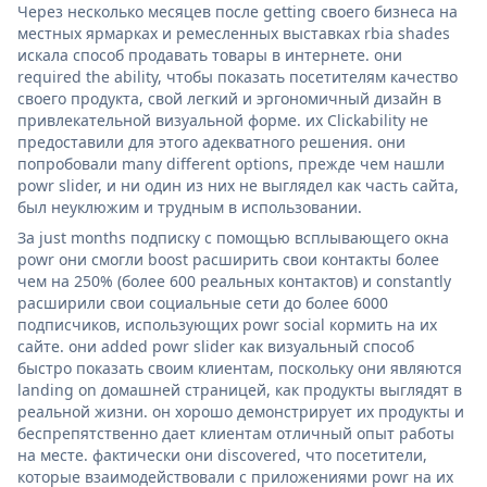
Через несколько месяцев после getting своего бизнеса на
местных ярмарках и ремесленных выставках rbia shades
искала способ продавать товары в интернете. они
required the ability, чтобы показать посетителям качество
своего продукта, свой легкий и эргономичный дизайн в
привлекательной визуальной форме. их Clickability не
предоставили для этого адекватного решения. они
попробовали many different options, прежде чем нашли
powr slider, и ни один из них не выглядел как часть сайта,
был неуклюжим и трудным в использовании.
За just months подписку с помощью всплывающего окна
powr они смогли boost расширить свои контакты более
чем на 250% (более 600 реальных контактов) и constantly
расширили свои социальные сети до более 6000
подписчиков, использующих powr social кормить на их
сайте. они added powr slider как визуальный способ
быстро показать своим клиентам, поскольку они являются
landing on домашней страницей, как продукты выглядят в
реальной жизни. он хорошо демонстрирует их продукты и
беспрепятственно дает клиентам отличный опыт работы
на месте. фактически они discovered, что посетители,
которые взаимодействовали с приложениями powr на их