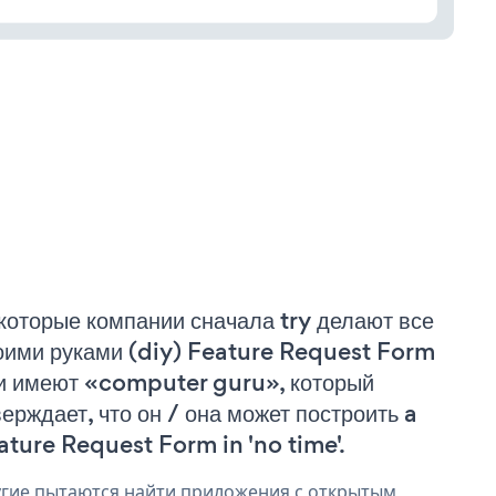
которые компании сначала try делают все
оими руками (diy) Feature Request Form
и имеют «computer guru», который
верждает, что он / она может построить a
ature Request Form in 'no time'.
гие пытаются найти приложения с открытым