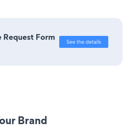
re Request Form
See the details
our Brand