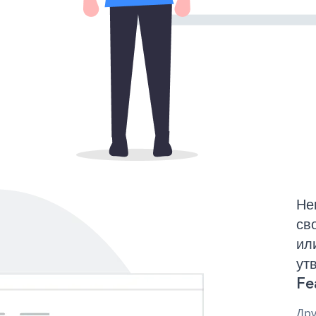
Не
св
ил
ут
Fe
Дру