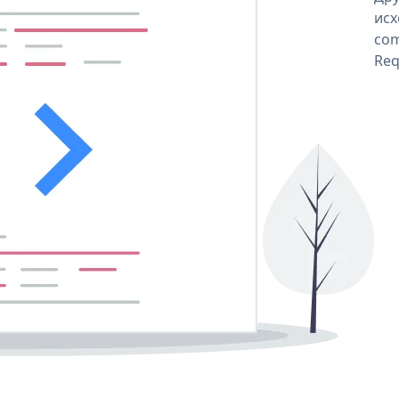
исх
com
Req