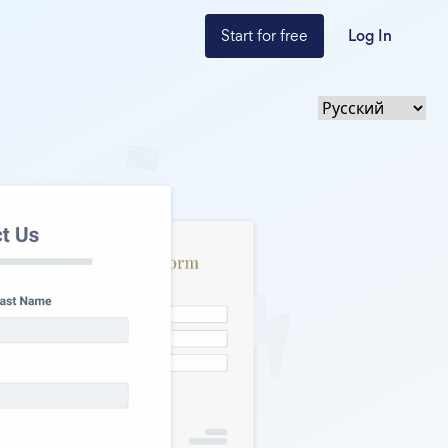
Start for free
Log In