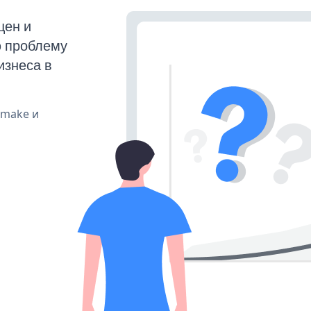
щен и
ю проблему
изнеса в
, make и