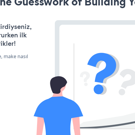
he Guesswork of Building Y
irdiyseniz,
rurken ilk
ikler!
e, make nasıl