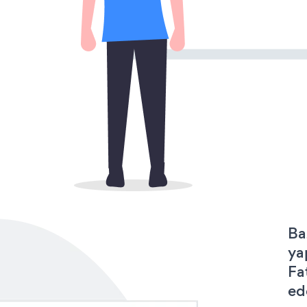
Ba
ya
Fa
ede