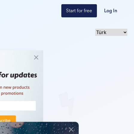
Start for free
Log In