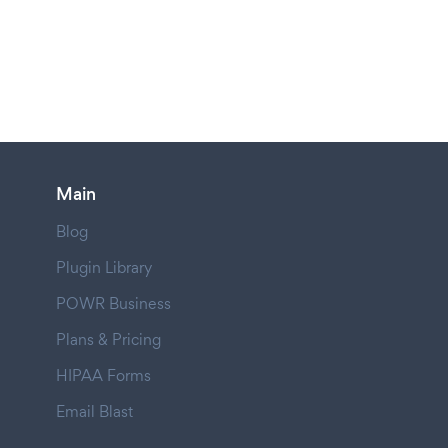
Main
Blog
Plugin Library
POWR Business
Plans & Pricing
HIPAA Forms
Email Blast