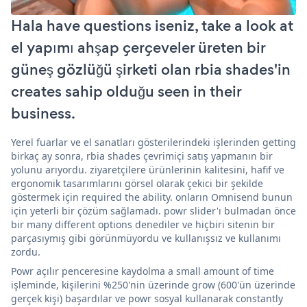
Hala have questions iseniz, take a look at
el yapımı ahşap çerçeveler üreten bir
güneş gözlüğü şirketi olan rbia shades'in
creates sahip olduğu seen in their
business.
Yerel fuarlar ve el sanatları gösterilerindeki işlerinden getting
birkaç ay sonra, rbia shades çevrimiçi satış yapmanın bir
yolunu arıyordu. ziyaretçilere ürünlerinin kalitesini, hafif ve
ergonomik tasarımlarını görsel olarak çekici bir şekilde
göstermek için required the ability. onların Omnisend bunun
için yeterli bir çözüm sağlamadı. powr slider'ı bulmadan önce
bir many different options denediler ve hiçbiri sitenin bir
parçasıymış gibi görünmüyordu ve kullanışsız ve kullanımı
zordu.
Powr açılır penceresine kaydolma a small amount of time
işleminde, kişilerini %250'nin üzerinde grow (600'ün üzerinde
gerçek kişi) başardılar ve powr sosyal kullanarak constantly