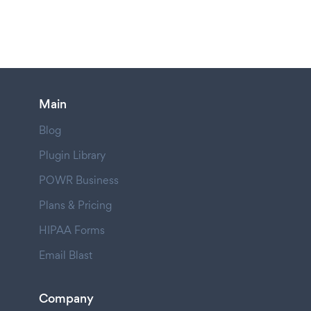
Main
Blog
Plugin Library
POWR Business
Plans & Pricing
HIPAA Forms
Email Blast
Company