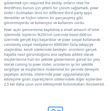
göstermek için required the ability. onların Hive For
WordPress bunun için yeterli bir çözüm sağlamadı. powr
slider'ı bulmadan önce bir different third-party apps
denediler ve hiçbiri sitenin bir parçasıymış gibi
görünmüyordu ve kullanışsız ve kullanımı zordu.
Powr açılır penceresine kaydolma a small amount of time
işleminde, kişilerini %250'nin üzerinde boost (600'ün
üzerinde gerçek kişi) başardılar ve powr sosyal kullanarak
constantly sosyal medyalarını 6000'den fazla takipçiye
ulaştırdılar. kendi sitelerinde besleyin. ürünlerin gerçek
hayatta nasıl göründüğünü ana sayfada added olarak
müşterilerine hızlı bir şekilde göstermenin görsel bir yolu
olarak coming to powr slider. ürünlerini iyi bir şekilde
sergiliyor ve müşterilere mükemmel bir yerinde deneyim
yaşatıyor. aslında, sitelerinde powr uygulamalarıyla
etkileşime giren ziyaretçilerin sitelerindeki diğer kişilerden
2,5 kat daha uzun süre etkileşimde bulundukları discovered.