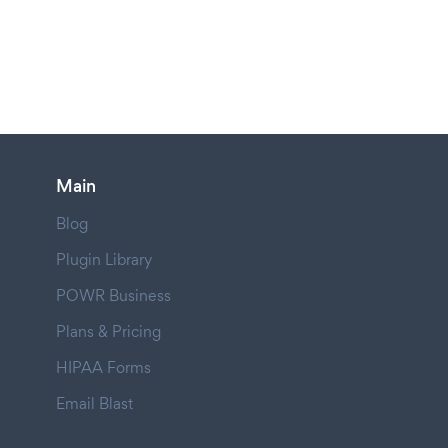
Main
Blog
Plugin Library
POWR Business
Plans & Pricing
HIPAA Forms
Email Blast