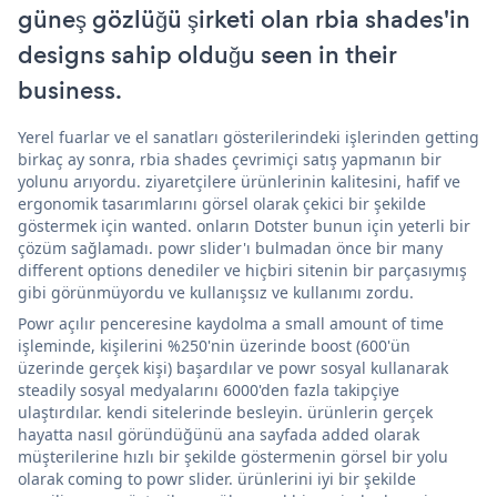
güneş gözlüğü şirketi olan rbia shades'in
designs sahip olduğu seen in their
business.
Yerel fuarlar ve el sanatları gösterilerindeki işlerinden getting
birkaç ay sonra, rbia shades çevrimiçi satış yapmanın bir
yolunu arıyordu. ziyaretçilere ürünlerinin kalitesini, hafif ve
ergonomik tasarımlarını görsel olarak çekici bir şekilde
göstermek için wanted. onların Dotster bunun için yeterli bir
çözüm sağlamadı. powr slider'ı bulmadan önce bir many
different options denediler ve hiçbiri sitenin bir parçasıymış
gibi görünmüyordu ve kullanışsız ve kullanımı zordu.
Powr açılır penceresine kaydolma a small amount of time
işleminde, kişilerini %250'nin üzerinde boost (600'ün
üzerinde gerçek kişi) başardılar ve powr sosyal kullanarak
steadily sosyal medyalarını 6000'den fazla takipçiye
ulaştırdılar. kendi sitelerinde besleyin. ürünlerin gerçek
hayatta nasıl göründüğünü ana sayfada added olarak
müşterilerine hızlı bir şekilde göstermenin görsel bir yolu
olarak coming to powr slider. ürünlerini iyi bir şekilde