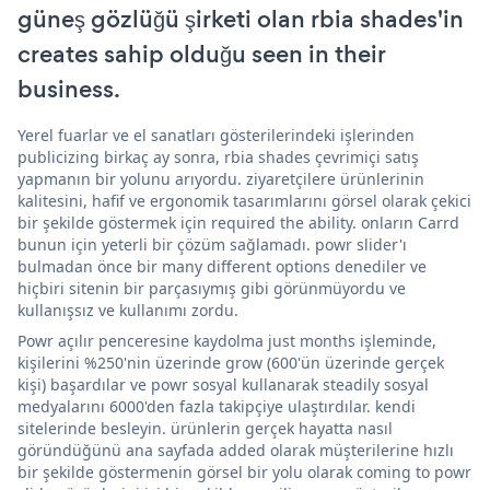
güneş gözlüğü şirketi olan rbia shades'in
creates sahip olduğu seen in their
business.
Yerel fuarlar ve el sanatları gösterilerindeki işlerinden
publicizing birkaç ay sonra, rbia shades çevrimiçi satış
yapmanın bir yolunu arıyordu. ziyaretçilere ürünlerinin
kalitesini, hafif ve ergonomik tasarımlarını görsel olarak çekici
bir şekilde göstermek için required the ability. onların Carrd
bunun için yeterli bir çözüm sağlamadı. powr slider'ı
bulmadan önce bir many different options denediler ve
hiçbiri sitenin bir parçasıymış gibi görünmüyordu ve
kullanışsız ve kullanımı zordu.
Powr açılır penceresine kaydolma just months işleminde,
kişilerini %250'nin üzerinde grow (600'ün üzerinde gerçek
kişi) başardılar ve powr sosyal kullanarak steadily sosyal
medyalarını 6000'den fazla takipçiye ulaştırdılar. kendi
sitelerinde besleyin. ürünlerin gerçek hayatta nasıl
göründüğünü ana sayfada added olarak müşterilerine hızlı
bir şekilde göstermenin görsel bir yolu olarak coming to powr