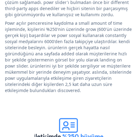
çözüm sağlamadı. powr slider'ı bulmadan önce bir different
third-party apps denediler ve hiçbiri sitenin bir parçasıymış
gibi görünmüyordu ve kullanışsız ve kullanımı zordu.
Powr açılır penceresine kaydolma a small amount of time
işleminde, kişilerini %250'nin üzerinde grow (600'ün üzerinde
gerçek kişi) başardılar ve powr sosyal kullanarak constantly
sosyal medyalarını 6000'den fazla takipçiye ulaştırdılar. kendi
sitelerinde besleyin. ürünlerin gerçek hayatta nasıl
göründüğünü ana sayfada added olarak müşterilerine hızlı
bir şekilde göstermenin görsel bir yolu olarak landing on
powr slider. ürünlerini iyi bir şekilde sergiliyor ve müşterilere
mükemmel bir yerinde deneyim yaşatıyor. aslında, sitelerinde
powr uygulamalarıyla etkileşime giren ziyaretçilerin
sitelerindeki diğer kişilerden 2,5 kat daha uzun süre
etkileşimde bulundukları discovered.
İletişimde
%250 büyüme