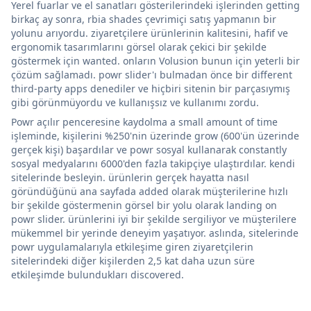
Yerel fuarlar ve el sanatları gösterilerindeki işlerinden getting
birkaç ay sonra, rbia shades çevrimiçi satış yapmanın bir
yolunu arıyordu. ziyaretçilere ürünlerinin kalitesini, hafif ve
ergonomik tasarımlarını görsel olarak çekici bir şekilde
göstermek için wanted. onların Volusion bunun için yeterli bir
çözüm sağlamadı. powr slider'ı bulmadan önce bir different
third-party apps denediler ve hiçbiri sitenin bir parçasıymış
gibi görünmüyordu ve kullanışsız ve kullanımı zordu.
Powr açılır penceresine kaydolma a small amount of time
işleminde, kişilerini %250'nin üzerinde grow (600'ün üzerinde
gerçek kişi) başardılar ve powr sosyal kullanarak constantly
sosyal medyalarını 6000'den fazla takipçiye ulaştırdılar. kendi
sitelerinde besleyin. ürünlerin gerçek hayatta nasıl
göründüğünü ana sayfada added olarak müşterilerine hızlı
bir şekilde göstermenin görsel bir yolu olarak landing on
powr slider. ürünlerini iyi bir şekilde sergiliyor ve müşterilere
mükemmel bir yerinde deneyim yaşatıyor. aslında, sitelerinde
powr uygulamalarıyla etkileşime giren ziyaretçilerin
sitelerindeki diğer kişilerden 2,5 kat daha uzun süre
etkileşimde bulundukları discovered.