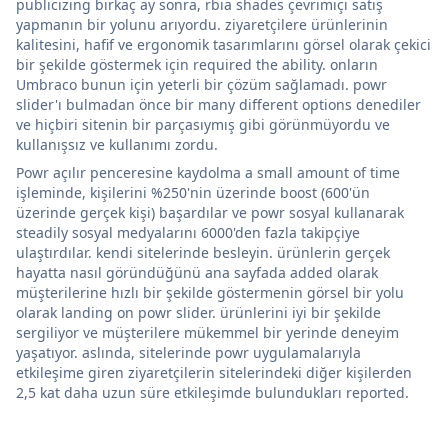
publicizing birkaç ay sonra, rbia shades çevrimiçi satış
yapmanın bir yolunu arıyordu. ziyaretçilere ürünlerinin
kalitesini, hafif ve ergonomik tasarımlarını görsel olarak çekici
bir şekilde göstermek için required the ability. onların
Umbraco bunun için yeterli bir çözüm sağlamadı. powr
slider'ı bulmadan önce bir many different options denediler
ve hiçbiri sitenin bir parçasıymış gibi görünmüyordu ve
kullanışsız ve kullanımı zordu.
Powr açılır penceresine kaydolma a small amount of time
işleminde, kişilerini %250'nin üzerinde boost (600'ün
üzerinde gerçek kişi) başardılar ve powr sosyal kullanarak
steadily sosyal medyalarını 6000'den fazla takipçiye
ulaştırdılar. kendi sitelerinde besleyin. ürünlerin gerçek
hayatta nasıl göründüğünü ana sayfada added olarak
müşterilerine hızlı bir şekilde göstermenin görsel bir yolu
olarak landing on powr slider. ürünlerini iyi bir şekilde
sergiliyor ve müşterilere mükemmel bir yerinde deneyim
yaşatıyor. aslında, sitelerinde powr uygulamalarıyla
etkileşime giren ziyaretçilerin sitelerindeki diğer kişilerden
2,5 kat daha uzun süre etkileşimde bulundukları reported.