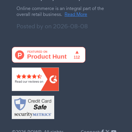
Online commerce is an integral part of the
overall retail business.
Read More
Posted by on
2026-08-08
©2026 POWR. All rights
Connect: