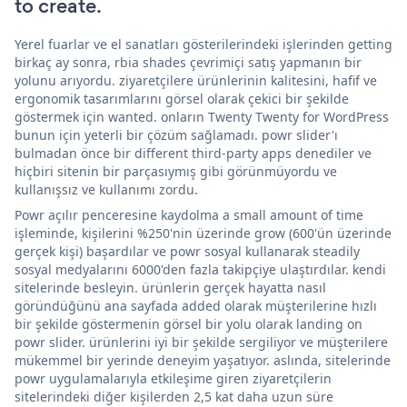
to create.
Yerel fuarlar ve el sanatları gösterilerindeki işlerinden getting
birkaç ay sonra, rbia shades çevrimiçi satış yapmanın bir
yolunu arıyordu. ziyaretçilere ürünlerinin kalitesini, hafif ve
ergonomik tasarımlarını görsel olarak çekici bir şekilde
göstermek için wanted. onların Twenty Twenty for WordPress
bunun için yeterli bir çözüm sağlamadı. powr slider'ı
bulmadan önce bir different third-party apps denediler ve
hiçbiri sitenin bir parçasıymış gibi görünmüyordu ve
kullanışsız ve kullanımı zordu.
Powr açılır penceresine kaydolma a small amount of time
işleminde, kişilerini %250'nin üzerinde grow (600'ün üzerinde
gerçek kişi) başardılar ve powr sosyal kullanarak steadily
sosyal medyalarını 6000'den fazla takipçiye ulaştırdılar. kendi
sitelerinde besleyin. ürünlerin gerçek hayatta nasıl
göründüğünü ana sayfada added olarak müşterilerine hızlı
bir şekilde göstermenin görsel bir yolu olarak landing on
powr slider. ürünlerini iyi bir şekilde sergiliyor ve müşterilere
mükemmel bir yerinde deneyim yaşatıyor. aslında, sitelerinde
powr uygulamalarıyla etkileşime giren ziyaretçilerin
sitelerindeki diğer kişilerden 2,5 kat daha uzun süre