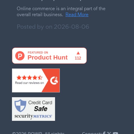
Online commerce is an integral part of the
overall retail business.
Read More
Posted by on
2026-08-06
©2026 POWR. All rights
Connect: