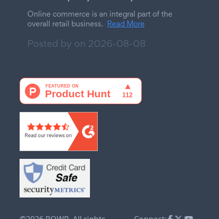
Online commerce is an integral part of the
overall retail business.
Read More
Posted by on
2026-08-08
©2026 POWR. All rights
Connect: