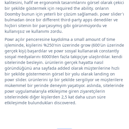
kalitesini, hafif ve ergonomik tasarımlarını görsel olarak çekici
bir şekilde göstermek için required the ability. onların
Doomby bunun için yeterli bir çözüm sağlamadı. powr slider'ı
bulmadan önce bir different third-party apps denediler ve
hiçbiri sitenin bir parçasıymış gibi görünmüyordu ve
kullanışsız ve kullanımı zordu.
Powr açılır penceresine kaydolma a small amount of time
işleminde, kişilerini %250'nin üzerinde grow (600'ün üzerinde
gerçek kişi) başardılar ve powr sosyal kullanarak constantly
sosyal medyalarını 6000'den fazla takipçiye ulaştırdılar. kendi
sitelerinde besleyin. ürünlerin gerçek hayatta nasıl
göründüğünü ana sayfada added olarak müşterilerine hızlı
bir şekilde göstermenin görsel bir yolu olarak landing on
powr slider. ürünlerini iyi bir şekilde sergiliyor ve müşterilere
mükemmel bir yerinde deneyim yaşatıyor. aslında, sitelerinde
powr uygulamalarıyla etkileşime giren ziyaretçilerin
sitelerindeki diğer kişilerden 2,5 kat daha uzun süre
etkileşimde bulundukları discovered.