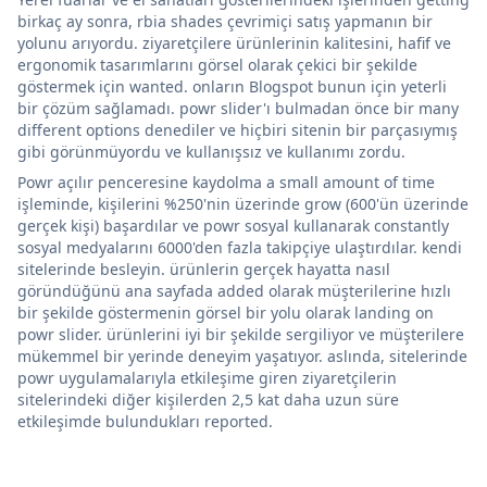
birkaç ay sonra, rbia shades çevrimiçi satış yapmanın bir
yolunu arıyordu. ziyaretçilere ürünlerinin kalitesini, hafif ve
ergonomik tasarımlarını görsel olarak çekici bir şekilde
göstermek için wanted. onların Blogspot bunun için yeterli
bir çözüm sağlamadı. powr slider'ı bulmadan önce bir many
different options denediler ve hiçbiri sitenin bir parçasıymış
gibi görünmüyordu ve kullanışsız ve kullanımı zordu.
Powr açılır penceresine kaydolma a small amount of time
işleminde, kişilerini %250'nin üzerinde grow (600'ün üzerinde
gerçek kişi) başardılar ve powr sosyal kullanarak constantly
sosyal medyalarını 6000'den fazla takipçiye ulaştırdılar. kendi
sitelerinde besleyin. ürünlerin gerçek hayatta nasıl
göründüğünü ana sayfada added olarak müşterilerine hızlı
bir şekilde göstermenin görsel bir yolu olarak landing on
powr slider. ürünlerini iyi bir şekilde sergiliyor ve müşterilere
mükemmel bir yerinde deneyim yaşatıyor. aslında, sitelerinde
powr uygulamalarıyla etkileşime giren ziyaretçilerin
sitelerindeki diğer kişilerden 2,5 kat daha uzun süre
etkileşimde bulundukları reported.