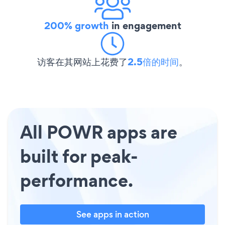
200% growth
in engagement
访客在其网站上花费了
2.5倍的时间
。
All POWR apps are
built for peak-
performance.
See apps in action