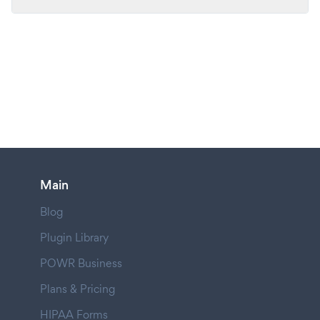
Main
Blog
Plugin Library
POWR Business
Plans & Pricing
HIPAA Forms