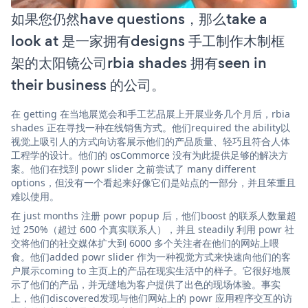
如果您仍然have questions，那么take a
look at 是一家拥有designs 手工制作木制框
架的太阳镜公司rbia shades 拥有seen in
their business 的公司。
在 getting 在当地展览会和手工艺品展上开展业务几个月后，rbia
shades 正在寻找一种在线销售方式。他们required the ability以
视觉上吸引人的方式向访客展示他们的产品质量、轻巧且符合人体
工程学的设计。他们的 osCommorce 没有为此提供足够的解决方
案。他们在找到 powr slider 之前尝试了 many different
options，但没有一个看起来好像它们是站点的一部分，并且笨重且
难以使用。
在 just months 注册 powr popup 后，他们boost 的联系人数量超
过 250%（超过 600 个真实联系人），并且 steadily 利用 powr 社
交将他们的社交媒体扩大到 6000 多个关注者在他们的网站上喂
食。他们added powr slider 作为一种视觉方式来快速向他们的客
户展示coming to 主页上的产品在现实生活中的样子。它很好地展
示了他们的产品，并无缝地为客户提供了出色的现场体验。事实
上，他们discovered发现与他们网站上的 powr 应用程序交互的访