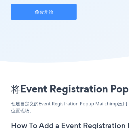
免费开始
将Event Registrati
创建自定义的Event Registration Popup Mailc
位置现场。
How To Add a Event Registration