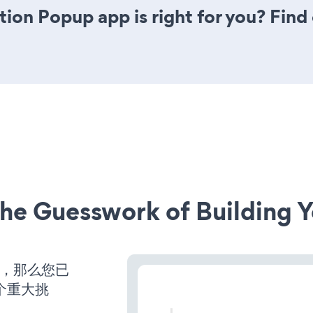
ation Popup app is right for you? Fin
he Guesswork of Building Y
营，那么您已
个重大挑