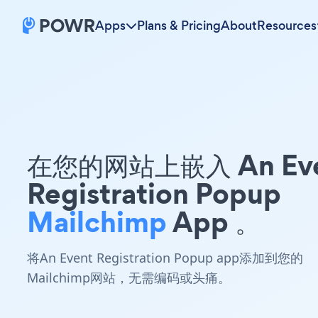
Apps
Plans & Pricing
About
Resources
在您的网站上嵌入 An Eve
Registration Popup
Mailchimp
App 。
将An Event Registration Popup app添加到您的
Mailchimp网站，无需编码或头痛。