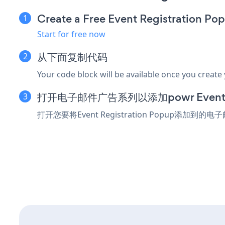
Create a Free Event Registration P
Start for free now
从下面复制代码
Your code block will be available once you create
打开电子邮件广告系列以添加powr Event Re
打开您要将Event Registration Popu