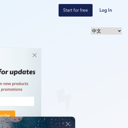
Start for free
Log In