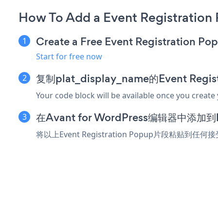
How To Add a Event Registration
Create a Free Event Registration P
Start for free now
复制plat_display_name的Event Reg
Your code block will be available once you create
在Avant for WordPress编辑器中添
将以上Event Registration Popup片段粘贴到任何