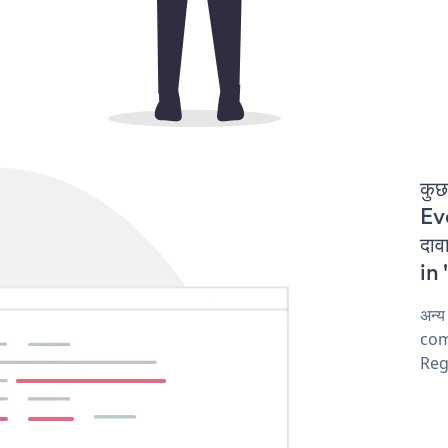
कुछ
Ev
दा
in 
अन्
comp
Reg