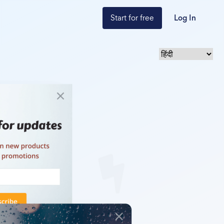
Start for free
Log In