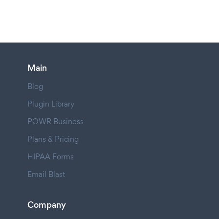
Main
Blog
Plugin Library
POWR Business
Plans & Pricing
HIPAA Forms
Email Blast
Company