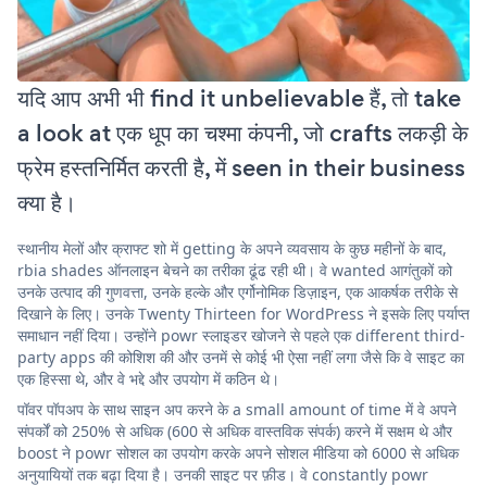
यदि आप अभी भी find it unbelievable हैं, तो take
a look at एक धूप का चश्मा कंपनी, जो crafts लकड़ी के
फ्रेम हस्तनिर्मित करती है, में seen in their business
क्या है।
स्थानीय मेलों और क्राफ्ट शो में getting के अपने व्यवसाय के कुछ महीनों के बाद,
rbia shades ऑनलाइन बेचने का तरीका ढूंढ रही थी। वे wanted आगंतुकों को
उनके उत्पाद की गुणवत्ता, उनके हल्के और एर्गोनोमिक डिज़ाइन, एक आकर्षक तरीके से
दिखाने के लिए। उनके Twenty Thirteen for WordPress ने इसके लिए पर्याप्त
समाधान नहीं दिया। उन्होंने powr स्लाइडर खोजने से पहले एक different third-
party apps की कोशिश की और उनमें से कोई भी ऐसा नहीं लगा जैसे कि वे साइट का
एक हिस्सा थे, और वे भद्दे और उपयोग में कठिन थे।
पॉवर पॉपअप के साथ साइन अप करने के a small amount of time में वे अपने
संपर्कों को 250% से अधिक (600 से अधिक वास्तविक संपर्क) करने में सक्षम थे और
boost ने powr सोशल का उपयोग करके अपने सोशल मीडिया को 6000 से अधिक
अनुयायियों तक बढ़ा दिया है। उनकी साइट पर फ़ीड। वे constantly powr