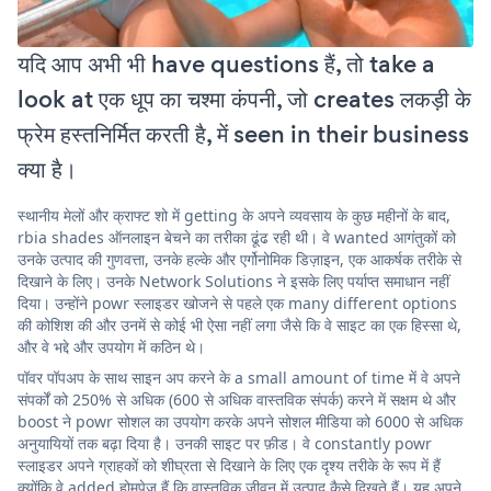
यदि आप अभी भी have questions हैं, तो take a
look at एक धूप का चश्मा कंपनी, जो creates लकड़ी के
फ्रेम हस्तनिर्मित करती है, में seen in their business
क्या है।
स्थानीय मेलों और क्राफ्ट शो में getting के अपने व्यवसाय के कुछ महीनों के बाद,
rbia shades ऑनलाइन बेचने का तरीका ढूंढ रही थी। वे wanted आगंतुकों को
उनके उत्पाद की गुणवत्ता, उनके हल्के और एर्गोनोमिक डिज़ाइन, एक आकर्षक तरीके से
दिखाने के लिए। उनके Network Solutions ने इसके लिए पर्याप्त समाधान नहीं
दिया। उन्होंने powr स्लाइडर खोजने से पहले एक many different options
की कोशिश की और उनमें से कोई भी ऐसा नहीं लगा जैसे कि वे साइट का एक हिस्सा थे,
और वे भद्दे और उपयोग में कठिन थे।
पॉवर पॉपअप के साथ साइन अप करने के a small amount of time में वे अपने
संपर्कों को 250% से अधिक (600 से अधिक वास्तविक संपर्क) करने में सक्षम थे और
boost ने powr सोशल का उपयोग करके अपने सोशल मीडिया को 6000 से अधिक
अनुयायियों तक बढ़ा दिया है। उनकी साइट पर फ़ीड। वे constantly powr
स्लाइडर अपने ग्राहकों को शीघ्रता से दिखाने के लिए एक दृश्य तरीके के रूप में हैं
क्योंकि वे added होमपेज हैं कि वास्तविक जीवन में उत्पाद कैसे दिखते हैं। यह अपने