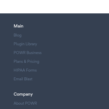
Main
Blog
Plugin Library
POWR Business
Plans & Pricing
HIPAA Forms
Email Blast
Company
About POWR