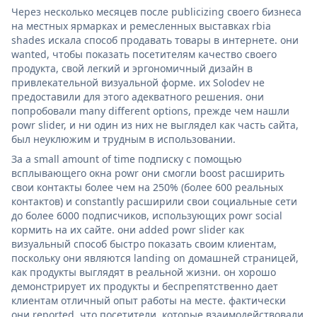
Через несколько месяцев после publicizing своего бизнеса
на местных ярмарках и ремесленных выставках rbia
shades искала способ продавать товары в интернете. они
wanted, чтобы показать посетителям качество своего
продукта, свой легкий и эргономичный дизайн в
привлекательной визуальной форме. их Solodev не
предоставили для этого адекватного решения. они
попробовали many different options, прежде чем нашли
powr slider, и ни один из них не выглядел как часть сайта,
был неуклюжим и трудным в использовании.
За a small amount of time подписку с помощью
всплывающего окна powr они смогли boost расширить
свои контакты более чем на 250% (более 600 реальных
контактов) и constantly расширили свои социальные сети
до более 6000 подписчиков, использующих powr social
кормить на их сайте. они added powr slider как
визуальный способ быстро показать своим клиентам,
поскольку они являются landing on домашней страницей,
как продукты выглядят в реальной жизни. он хорошо
демонстрирует их продукты и беспрепятственно дает
клиентам отличный опыт работы на месте. фактически
они reported, что посетители, которые взаимодействовали