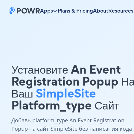
Apps
Plans & Pricing
About
Resources
Установите An Event
Registration Popup Н
Ваш
SimpleSite
Platform_type Сайт
Добавь platform_type An Event Registration
Popup на сайт SimpleSite без написания кода