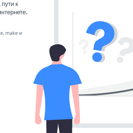
пути к
интернете.
te, make и