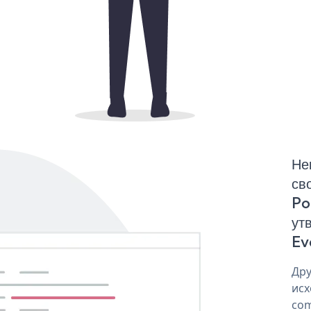
Не
св
Po
ут
Ev
Дру
исх
com