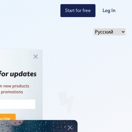
Start for free
Log In