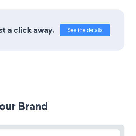
t a click away.
See the details
our Brand