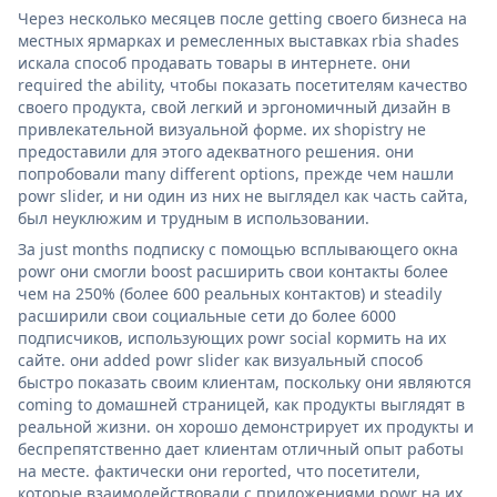
Через несколько месяцев после getting своего бизнеса на
местных ярмарках и ремесленных выставках rbia shades
искала способ продавать товары в интернете. они
required the ability, чтобы показать посетителям качество
своего продукта, свой легкий и эргономичный дизайн в
привлекательной визуальной форме. их shopistry не
предоставили для этого адекватного решения. они
попробовали many different options, прежде чем нашли
powr slider, и ни один из них не выглядел как часть сайта,
был неуклюжим и трудным в использовании.
За just months подписку с помощью всплывающего окна
powr они смогли boost расширить свои контакты более
чем на 250% (более 600 реальных контактов) и steadily
расширили свои социальные сети до более 6000
подписчиков, использующих powr social кормить на их
сайте. они added powr slider как визуальный способ
быстро показать своим клиентам, поскольку они являются
coming to домашней страницей, как продукты выглядят в
реальной жизни. он хорошо демонстрирует их продукты и
беспрепятственно дает клиентам отличный опыт работы
на месте. фактически они reported, что посетители,
которые взаимодействовали с приложениями powr на их