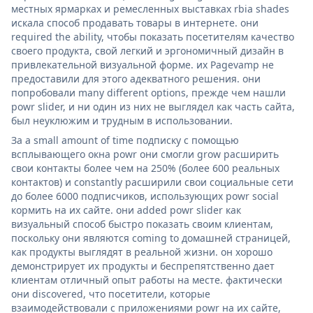
местных ярмарках и ремесленных выставках rbia shades
искала способ продавать товары в интернете. они
required the ability, чтобы показать посетителям качество
своего продукта, свой легкий и эргономичный дизайн в
привлекательной визуальной форме. их Pagevamp не
предоставили для этого адекватного решения. они
попробовали many different options, прежде чем нашли
powr slider, и ни один из них не выглядел как часть сайта,
был неуклюжим и трудным в использовании.
За a small amount of time подписку с помощью
всплывающего окна powr они смогли grow расширить
свои контакты более чем на 250% (более 600 реальных
контактов) и constantly расширили свои социальные сети
до более 6000 подписчиков, использующих powr social
кормить на их сайте. они added powr slider как
визуальный способ быстро показать своим клиентам,
поскольку они являются coming to домашней страницей,
как продукты выглядят в реальной жизни. он хорошо
демонстрирует их продукты и беспрепятственно дает
клиентам отличный опыт работы на месте. фактически
они discovered, что посетители, которые
взаимодействовали с приложениями powr на их сайте,