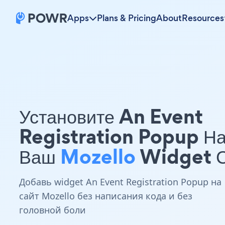
Apps
Plans & Pricing
About
Resources
Установите An Event
Registration Popup Н
Ваш
Mozello
Widget С
Добавь widget An Event Registration Popup на
сайт Mozello без написания кода и без
головной боли