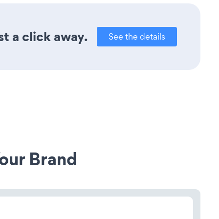
t a click away.
See the details
our Brand