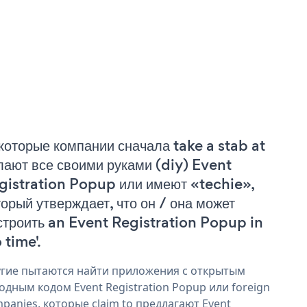
которые компании сначала take a stab at
лают все своими руками (diy) Event
gistration Popup или имеют «techie»,
торый утверждает, что он / она может
строить an Event Registration Popup in
 time'.
гие пытаются найти приложения с открытым
одным кодом Event Registration Popup или foreign
panies, которые claim to предлагают Event