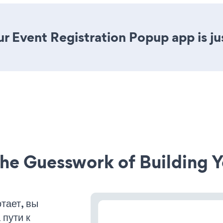
r Event Registration Popup app is jus
he Guesswork of Building Y
тает, вы
пути к