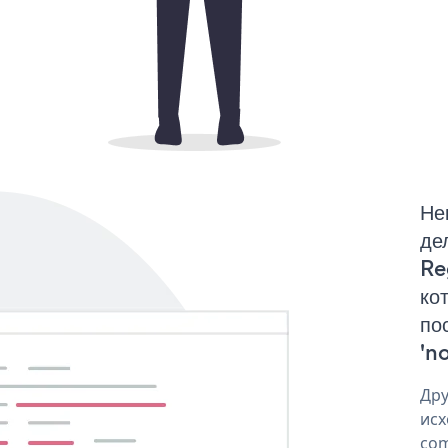
Не
де
Re
ко
по
'no
Дру
исх
com