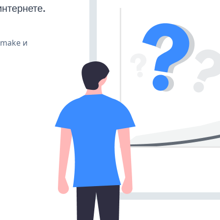
интернете.
, make и