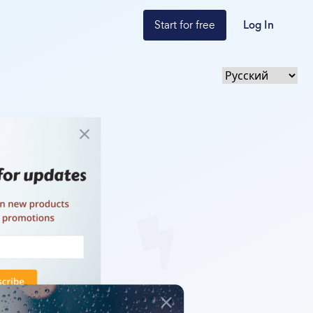
Start for free
Log In