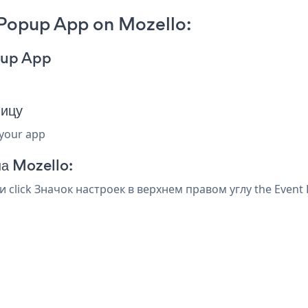
 Popup App on Mozello:
opup App
ницу
 your app
на Mozello:
и click Значок настроек
в верхнем правом углу the Event 