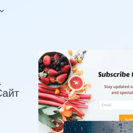
а
айт