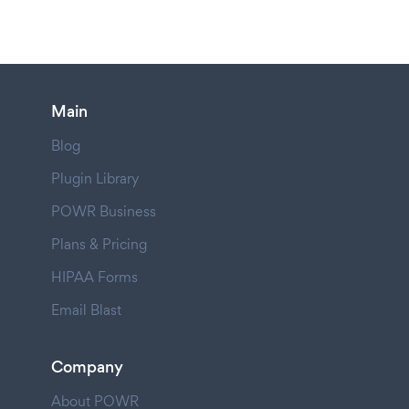
Main
Blog
Plugin Library
POWR Business
Plans & Pricing
HIPAA Forms
Email Blast
Company
About POWR