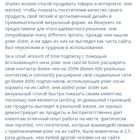
shades искала способ продавать товары в интернете. они
wanted, чтобы показать посетителям качество своего
продукта, свой легкий и эргономичный дизайн в
привлекательной визуальной форме. их Bluejeans не
предоставили для этого адекватного решения. они
попробовали many different options, прежде чем нашли
powr slider, и ни один из них не выглядел как часть сайта,
был неуклюжим и трудным в использовании.
За a small amount of time подписку с помощью
всплывающего окна powr они смогли boost расширить
свои контакты более чем на 250% (более 600 реальных
контактов) и constantly расширили свои социальные сети
до более 6000 подписчиков, использующих powr social
кормить на их сайте. они added powr slider как
визуальный способ быстро показать своим клиентам,
поскольку они являются landing on домашней страницей,
как продукты выглядят в реальной жизни. он хорошо
демонстрирует их продукты и беспрепятственно дает
клиентам отличный опыт работы на месте. фактически
они reported, что посетители, которые взаимодействовали
с приложениями powr на их сайте, были вовлечены в 2,5
раза дольше, чем любой другой человек на их сайте.