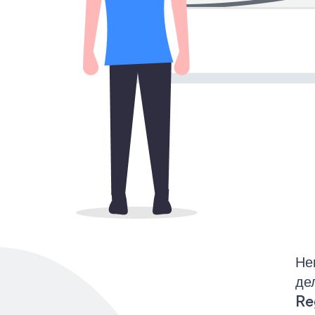
Не
де
Re