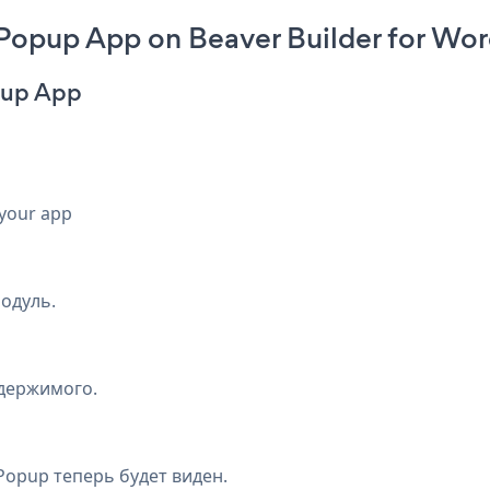
Popup App on Beaver Builder for Wor
opup App
 your app
одуль.
одержимого.
Popup теперь будет виден.