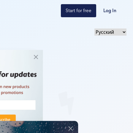
Start for free
Log In