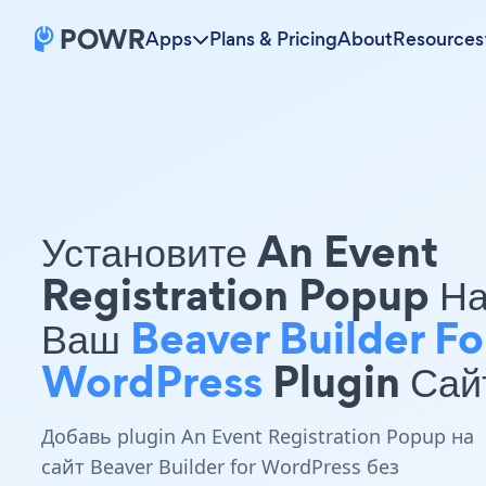
Apps
Plans & Pricing
About
Resources
Установите An Event
Registration Popup Н
Ваш
Beaver Builder Fo
WordPress
Plugin Сай
Добавь plugin An Event Registration Popup на
сайт Beaver Builder for WordPress без