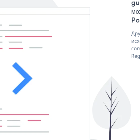
gu
мо
Po
Дру
исх
com
Reg