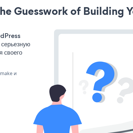
he Guesswork of Building Y
rdPress
 серьезную
я своего
, make и