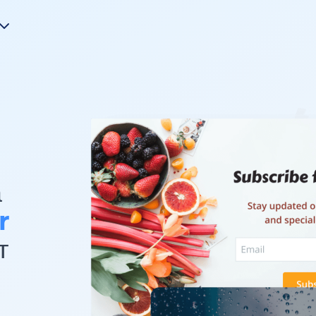
а
r
т