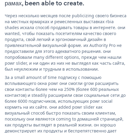
рамах, been able to create.
Через несколько месяцев после publicizing своего бизнеса
на местных ярмарках и ремесленных выставках rbia
shades искала способ продавать товары в интернете. они
wanted, чтобы показать посетителям качество своего
продукта, свой легкий и эргономичный дизайн в
привлекательной визуальной форме. их Authority Pro не
предоставили для этого адекватного решения. они
попробовали many different options, прежде чем нашли
powr slider, и ни один из них не выглядел как часть сайта,
был неуклюжим и трудным в использовании.
За a small amount of time подписку с помощью
всплывающего окна powr они смогли grow расширить
свои контакты более чем на 250% (более 600 реальных
контактов) и steadily расширили свои социальные сети до
более 6000 подписчиков, использующих powr social
кормить на их сайте. они added powr slider как
визуальный способ быстро показать своим клиентам,
поскольку они являются coming to домашней страницей,
как продукты выглядят в реальной жизни. он хорошо
демонстрирует их продукты и беспрепятственно дает