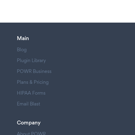
Main
Blog
Plugin Library
POWR Business
Plans & Pricing
HIPAA Forms
Email Blast
Company
About POWR