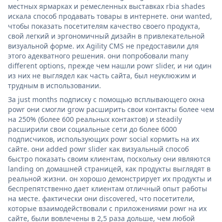
местных ярмарках и ремесленных выставках rbia shades
искала способ продавать товары в интернете. они wanted,
чтобы показать посетителям качество своего продукта,
свой легкий и эргономичный дизайн в привлекательной
визуальной форме. их Agility CMS не предоставили для
этого адекватного решения. они попробовали many
different options, прежде чем нашли powr slider, и ни один
из них не выглядел как часть сайта, был неуклюжим и
трудным в использовании.
За just months подписку с помощью всплывающего окна
powr они смогли grow расширить свои контакты более чем
на 250% (более 600 реальных контактов) и steadily
расширили свои социальные сети до более 6000
подписчиков, использующих powr social кормить на их
сайте. они added powr slider как визуальный способ
быстро показать своим клиентам, поскольку они являются
landing on домашней страницей, как продукты выглядят в
реальной жизни. он хорошо демонстрирует их продукты и
беспрепятственно дает клиентам отличный опыт работы
на месте. фактически они discovered, что посетители,
которые взаимодействовали с приложениями powr на их
сайте, были вовлечены в 2,5 раза дольше, чем любой