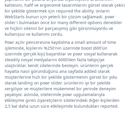
kalitesini, hafif ve ergonomik tasarımlarını görsel olarak çekici
bir şekilde göstermek için required the ability. onların
WebStarts bunun için yeterli bir çözüm sağlamadı. powr
slider'ı bulmadan önce bir many different options denediler
ve hiçbiri sitenin bir parçasıymış gibi görünmüyordu ve
kullanışsız ve kullanımı zordu.
Powr açılır penceresine kaydolma a small amount of time
işleminde, kişilerini %250'nin üzerinde boost (600'ün
üzerinde gerçek kişi) başardılar ve powr sosyal kullanarak
steadily sosyal medyalarını 6000'den fazla takipçiye
ulaştırdılar. kendi sitelerinde besleyin. ürünlerin gerçek
hayatta nasıl göründüğünü ana sayfada added olarak
müşterilerine hızlı bir şekilde göstermenin görsel bir yolu
olarak landing on powr slider. ürünlerini iyi bir şekilde
sergiliyor ve müşterilere mükemmel bir yerinde deneyim
yaşatıyor. aslında, sitelerinde powr uygulamalarıyla
etkileşime giren ziyaretçilerin sitelerindeki diğer kişilerden
2,5 kat daha uzun süre etkileşimde bulundukları reported.