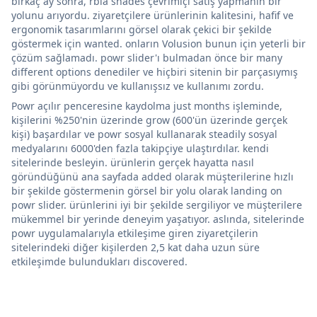
birkaç ay sonra, rbia shades çevrimiçi satış yapmanın bir
yolunu arıyordu. ziyaretçilere ürünlerinin kalitesini, hafif ve
ergonomik tasarımlarını görsel olarak çekici bir şekilde
göstermek için wanted. onların Volusion bunun için yeterli bir
çözüm sağlamadı. powr slider'ı bulmadan önce bir many
different options denediler ve hiçbiri sitenin bir parçasıymış
gibi görünmüyordu ve kullanışsız ve kullanımı zordu.
Powr açılır penceresine kaydolma just months işleminde,
kişilerini %250'nin üzerinde grow (600'ün üzerinde gerçek
kişi) başardılar ve powr sosyal kullanarak steadily sosyal
medyalarını 6000'den fazla takipçiye ulaştırdılar. kendi
sitelerinde besleyin. ürünlerin gerçek hayatta nasıl
göründüğünü ana sayfada added olarak müşterilerine hızlı
bir şekilde göstermenin görsel bir yolu olarak landing on
powr slider. ürünlerini iyi bir şekilde sergiliyor ve müşterilere
mükemmel bir yerinde deneyim yaşatıyor. aslında, sitelerinde
powr uygulamalarıyla etkileşime giren ziyaretçilerin
sitelerindeki diğer kişilerden 2,5 kat daha uzun süre
etkileşimde bulundukları discovered.